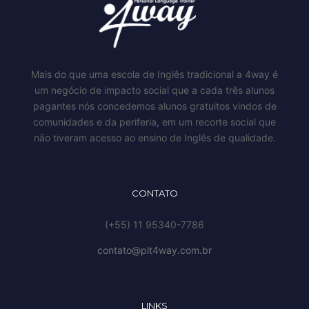
Mais do que uma escola de Inglês tradicional a 4way é
um negócio de impacto social que a cada três alunos
pagantes nós concedemos alunos gratuitos vindos de
comunidades e da periferia, em um recorte social que
não tiveram acesso ao ensino de Inglês de qualidade.
CONTATO
(+55) 11 95340-7786
contato@plt4way.com.br
LINKS